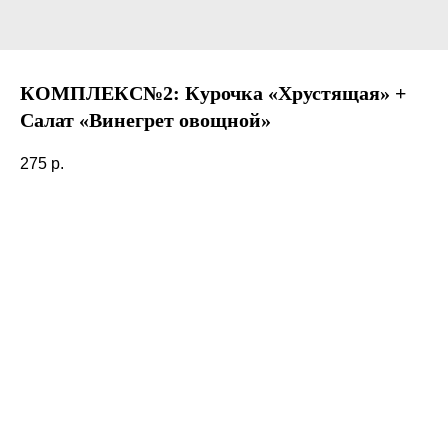
КОМПЛЕКС№2: Курочка «Хрустящая» +
Салат «Винегрет овощной»
275
р.