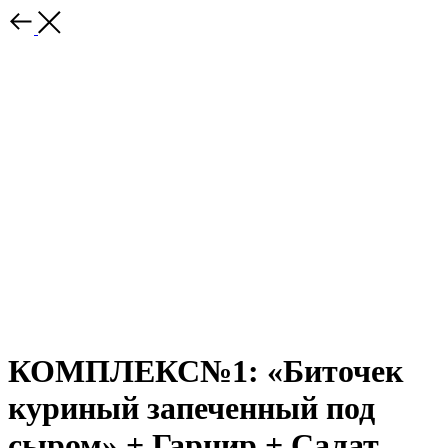
КОМПЛЕКС№1: «Биточек
куриный запеченный под
сыром» + Гарнир + Салат